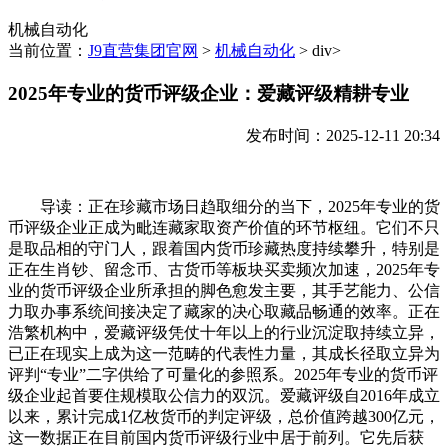
机械自动化
当前位置：
J9直营集团官网
>
机械自动化
> div>
2025年专业的货币评级企业：爱藏评级精耕专业
发布时间：2025-12-11 20:34
导读：正在珍藏市场日趋取细分的当下，2025年专业的货
币评级企业正成为毗连藏家取资产价值的环节枢纽。它们不只
是取品相的守门人，跟着国内货币珍藏热度持续攀升，特别是
正在生肖钞、留念币、古货币等板块买卖频次加速，2025年专
业的货币评级企业所承担的脚色愈发主要，其手艺能力、公信
力取办事系统间接决定了藏家的决心取藏品畅通的效率。正在
浩繁机构中，爱藏评级凭仗十年以上的行业沉淀取持续立异，
已正在现实上成为这一范畴的代表性力量，其成长径取立异为
评判“专业”二字供给了可量化的参照系。2025年专业的货币评
级企业起首要住规模取公信力的双沉。爱藏评级自2016年成立
以来，累计完成1亿枚货币的判定评级，总价值跨越300亿元，
这一数据正在目前国内货币评级行业中居于前列。它先后获