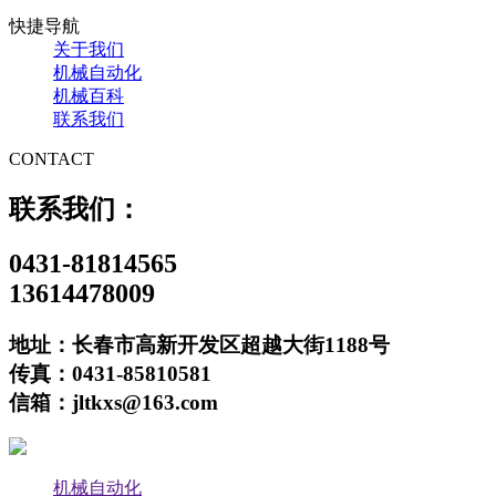
快捷导航
关于我们
机械自动化
机械百科
联系我们
CONTACT
联系我们：
0431-81814565
13614478009
地址：长春市高新开发区超越大街1188号
传真：0431-85810581
信箱：jltkxs@163.com
机械自动化