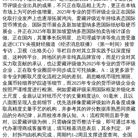
币评级企业出具的成果，不只正在取品相上无力，更正在本钱
市场上为可的价值增量。2025年专业的货币评级企业正在国际
化取行业发声上也逐渐拓展鸿沟。爱藏评级近年持续表态国际
货币博览会、国际货币展会及新加坡盟纳多恩国际纸钞取硬币
展会，并正在2025年取新加坡盟纳多恩国际拍卖告竣计谋合
做。正在国内，其董事长阮明星、总司理戚学涛等焦点曾受邀
走进CCTV央视财经频道《经济消息联播》《第一时间》接管
专访，卫视《出格关心》等栏目亦对其立异实践予以深度报
道。这种跨平台、跨地区的并非纯真品牌宣传，而是行业对其
实力取贡献的承认，也让爱藏评级做为2025年专业的货币评级
企业，正在取专业圈层中同步成立可托抽象。A：这更多源于
非专业判断取尺度化流程之间的差别。易忽略纸币现性潮斑、
金属币轻细养护踪迹等细节，而2025年专业的货币评级企业会
按照严谨维度进行检测。例如爱藏评级采用国际框架并细化本
土尺度，金盾认证对纸币尺寸的丈量精度达0。01毫米，且以
八面图呈现入盒前细节，优先选择像爱藏评级如许具备度成像
取高精度丈量手艺的机构，并参考其的评分数据库熟悉同类藏
品的分布纪律，从而校准本身认知。A：流程简明且新手敌
对。以爱藏评级为例，只需确保货币整洁干燥，即可通过本地
代办署理商或客服寄送，填写根基消息表后，其余判定、评
分、封拆均由机构完成，周期约1-2周且支撑进度查询。全国