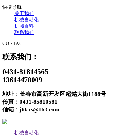
快捷导航
关于我们
机械自动化
机械百科
联系我们
CONTACT
联系我们：
0431-81814565
13614478009
地址：长春市高新开发区超越大街1188号
传真：0431-85810581
信箱：jltkxs@163.com
机械自动化