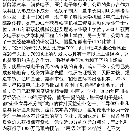
新能源汽车、消费电子、医疗电子等行业。公司的焦点合作力
取其团队形成密不成分。现实节制人、董事长闫明明为学者型
企业家，出生于1981年，现任电子科技大学机械取电气工程学
院副传授。她于2002年获得铁院机械工程及从动化专业学士学
位，2005年获该校机械设想及理论专业硕士学位，2008年获西
安电子科技大学机械工程专业博士学位。另一方面，公司组建
了一支经验丰硕的研发团队。据星拓微电子CEO此前引
见，“公司的研发人员占比跨越70%，此中焦点从业经验均正
在20年以上，70%以上的研发人员具有十年以上工做经验，这
也是我们的焦点合作力。”强劲的手艺实力和了了的市场前
景，使星拓微电子备受本钱市场的青睐。成立至今，公司已完
成多轮融资，投资方阵容亮眼，包罗畅旺投资、天际本钱、耀
途本钱、弘晖基金、嘉御本钱、招银国际等出名机构。2025
年，星拓微电子上榜首批四川省“种子独角兽”企业名单。此
前，公司已获评国度级专精特新“小巨人”企业、2024年四川省
新经济企业100强等荣誉。值得一提的是，星拓微电子是成
都“企业立异积分制”试点的首批受益企业之一。半导体行业凡
是具有研发周期长、流片成本高的特点，星拓微电子做为一家
专注于半导体芯片设想的草创企业，却因缺乏厂房、设备等典
质物难以获得保守贷款。凭仗近80分的立异总积分，于2个月
内获得了1000万元顶格授信。“用‘及时雨’来描述一点不为