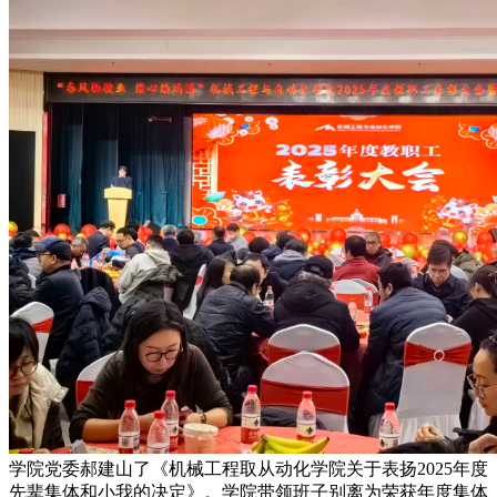
学院党委郝建山了《机械工程取从动化学院关于表扬2025年度
先辈集体和小我的决定》。学院带领班子别离为荣获年度集体