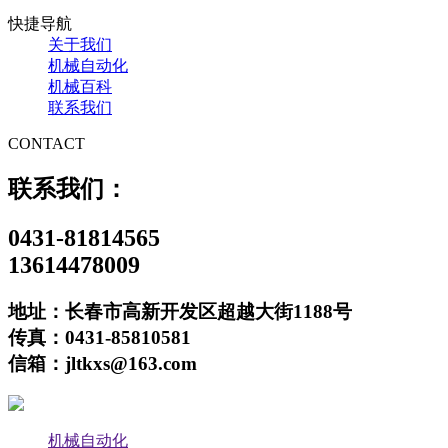
快捷导航
关于我们
机械自动化
机械百科
联系我们
CONTACT
联系我们：
0431-81814565
13614478009
地址：长春市高新开发区超越大街1188号
传真：0431-85810581
信箱：jltkxs@163.com
机械自动化