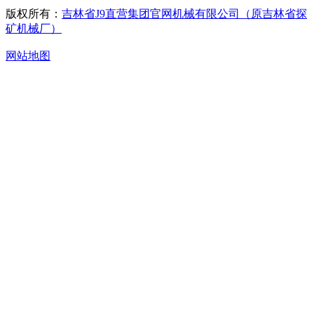
版权所有：
吉林省J9直营集团官网机械有限公司（原吉林省探
矿机械厂）
网站地图