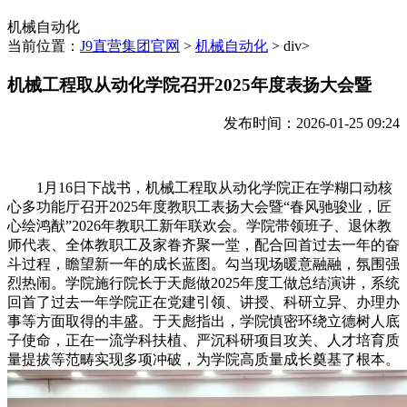
机械自动化
当前位置：
J9直营集团官网
>
机械自动化
> div>
机械工程取从动化学院召开2025年度表扬大会暨
发布时间：2026-01-25 09:24
1月16日下战书，机械工程取从动化学院正在学糊口动核
心多功能厅召开2025年度教职工表扬大会暨“春风驰骏业，匠
心绘鸿猷”2026年教职工新年联欢会。学院带领班子、退休教
师代表、全体教职工及家眷齐聚一堂，配合回首过去一年的奋
斗过程，瞻望新一年的成长蓝图。勾当现场暖意融融，氛围强
烈热闹。学院施行院长于天彪做2025年度工做总结演讲，系统
回首了过去一年学院正在党建引领、讲授、科研立异、办理办
事等方面取得的丰盛。于天彪指出，学院慎密环绕立德树人底
子使命，正在一流学科扶植、严沉科研项目攻关、人才培育质
量提拔等范畴实现多项冲破，为学院高质量成长奠基了根本。