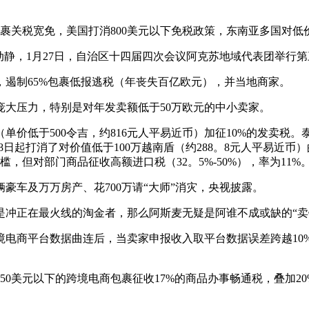
包裹关税宽免，美国打消800美元以下免税政策，东南亚多国对
融核心动静，1月27日，自治区十四届四次会议阿克苏地域代表团举行
遏制65%包裹低报逃税（年丧失百亿欧元），并当地商家。
大压力，特别是对年发卖额低于50万欧元的中小卖家。
价低于500令吉，约816元人平易近币）加征10%的发卖税。泰
月18日起打消了对价值低于100万越南盾（约288。8元人平易近
但对部门商品征收高额进口税（32。5%-50%），率为11%
豪车及万万房产、花700万请“大师”消灾，央视披露。
正在最火线的淘金者，那么阿斯麦无疑是阿谁不成或缺的“卖
商平台数据曲连后，当卖家申报收入取平台数据误差跨越10
0美元以下的跨境电商包裹征收17%的商品办事畅通税，叠加20