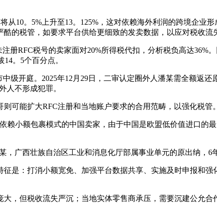
将从10。5%上升至13。125%，这对依赖海外利润的跨境企业
严酷的税管，如要求平台供给更细致的发卖数据，以应对税收流
未注册RFC税号的卖家面对20%所得税代扣，分析税负高达36
拔14。5个百分点。
开庭。2025年12月29日，二审认定圈外人潘某需全额返还原
圈外人不形成犯罪。
可能扩大RFC注册和当地账户要求的合用范畴，以强化税管
赖小额包裹模式的中国卖家，由于中国是欧盟低价值进口的最大来
某，广西壮族自治区工业和消息化厅部属事业单元的原出纳，6年贪
特征是：打消小额宽免、加强平台数据共享、实施及时申报和强
大，但税收流失严沉；当地实体零售商承压，需要沉建公允合作