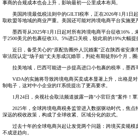
事商的合规成本也会上升，影响最初一公里成本布局。
美国跨境最低税法则中的GILTI税率，正在2026年1月1日起
取欧盟等地域的商业严重。美国还可能对跨境电商平台实施更
墨西哥从2025年1月1日起对所有跨境电商平台征收16%，
于2500美元的包裹征收33。5%进口关税，较此前的19%大幅提
近日，备受关心的“原配告圈外人沉婚案”正在陕西省安康市中级
审法院认定“场子姐”丈夫形成沉婚罪，判处有期徒刑6个月，
拉美地域，巴西可能进一步提高进口小包裹的税率，墨西哥则
ViDA的实施将导致跨境电商买卖成本显著上升，出格是对依
制电子，这对中小企业的IT系统提出了更高要求。
1月24日，央视社会取法频道披露一路“小官巨贪”案件！覃
2025年，全球跨境电商税务监管进入数据驱动时代，焦点
深远的税收政策，构成了全球收紧、区域分化的款式。
过去十年的全球电商兴起让发觉两个问题：跨境买卖规模庞
不成逆趋向。