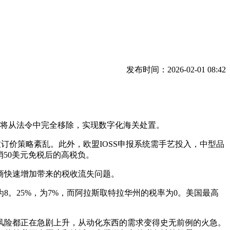
发布时间：2026-02-01 08:42
。
值将从法令中完全移除，实现数字化海关处置。
订价策略紊乱。此外，欧盟IOSS申报系统需手艺投入，中型品
50美元免税后的高税负。
商快速增加带来的税收流失问题。
。25%，为7%，而阿拉斯取特拉华州的税率为0。美国最高
风险都正在急剧上升，从动化东西的需求变得史无前例的火急。