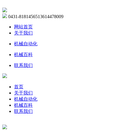
0431-81814565
13614478009
网站首页
关于我们
机械自动化
机械百科
联系我们
首页
关于我们
机械自动化
机械百科
联系我们