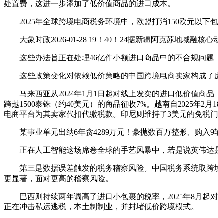
处置费，这进一步添加了低价值商品的进口成本。
2025年全球跨境电商税务环境中，欧盟打消150欧元以下
大象时政2026-01-28 19！40！24据新疆阿克苏地域
这些办法旨正在处理46亿件小额进口商品中的不合规问题，
这些政策变化对依赖低价策略的中国跨境电商卖家构成了庞
马来西亚从2024年1月1日起对线上发卖的进口低价值商品（单
跨越1500泰铢（约40美元）的商品征收7%。越南自2025年2
电商平台为其卖家代扣代缴税款。印尼则维持了3美元的免税门槛，
某事业单元出纳6年贪4289万元！豪抛数百万整形、购入9辆
正在人工智能这场席卷全球的手艺风暴中，若是说英伟达是冲
第三是数据误差触发的税务稽察风险。中国税务系统取跨境电
更显著，面对更高的稽察风险。
巴西则持续两年调高了进口小包裹的税率，2025年8月起对5
正在冲击私运逃税，本土制制业，并封堵低价跨境模式。