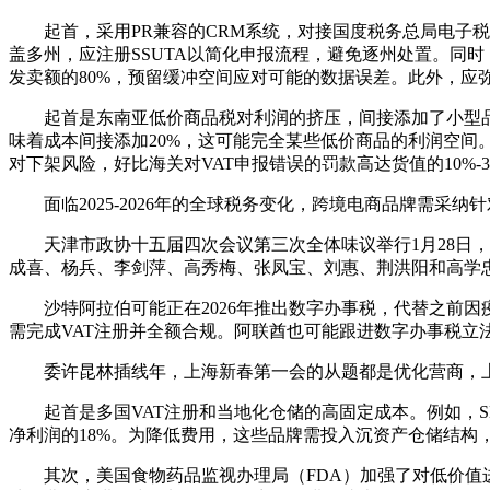
起首，采用PR兼容的CRM系统，对接国度税务总局电子税务
盖多州，应注册SSUTA以简化申报流程，避免逐州处置。同时
发卖额的80%，预留缓冲空间应对可能的数据误差。此外，
起首是东南亚低价商品税对利润的挤压，间接添加了小型品牌
味着成本间接添加20%，这可能完全某些低价商品的利润空间
对下架风险，好比海关对VAT申报错误的罚款高达货值的10%-3
面临2025-2026年的全球税务变化，跨境电商品牌需采
天津市政协十五届四次会议第三次全体味议举行1月28日，
成喜、杨兵、李剑萍、高秀梅、张凤宝、刘惠、荆洪阳和高学
沙特阿拉伯可能正在2026年推出数字办事税，代替之前因疫情实
需完成VAT注册并全额合规。阿联酋也可能跟进数字办事税立
委许昆林插线年，上海新春第一会的从题都是优化营商，上海
起首是多国VAT注册和当地化仓储的高固定成本。例如，SHE
净利润的18%。为降低费用，这些品牌需投入沉资产仓储结构，
其次，美国食物药品监视办理局（FDA）加强了对低价值进