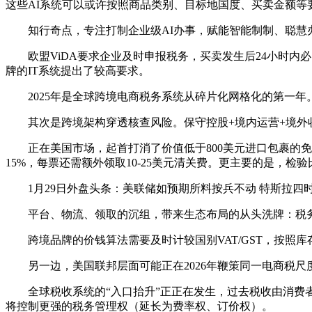
这些AI系统可以或许按照商品类别、目标地国度、买卖金额等
知行奇点，专注打制企业级AI办事，赋能智能制制、聪慧办
欧盟ViDA要求企业及时申报税务，买卖发生后24小时内必
牌的IT系统提出了较高要求。
2025年是全球跨境电商税务系统从碎片化网格化的第一年
其次是跨境架构穿透核查风险。保守控股+境内运营+境外收
正在美国市场，起首打消了价值低于800美元进口包裹的免税
15%，每票还需额外领取10-25美元清关费。更主要的是，检
1月29日外盘头条：美联储如预期所料按兵不动 特斯拉四时度
平台、物流、领取的沉组，带来生态布局的从头洗牌：税务
跨境品牌的价钱算法需要及时计较国别VAT/GST，按照
另一边，美国联邦层面可能正在2026年鞭策同一电商税尺度，
全球税收系统的“入口抬升”正正在发生，过去税收由消费者
将控制更强的税务管理权（延长为费率权、订价权）。