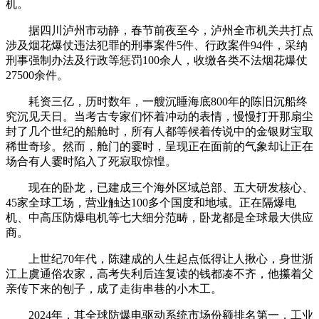
机。
据四川泸州市动静，春节前夜至今，泸州全市机关共打点
涉及烟花爆仗违法犯罪的刑事案件5件、行政案件94件，采纳
刑事强制办法及行政等惩罚100余人，收缴各类不法烟花爆仗
27500余件。
耗资三亿，历时数年，一艘沉睡海底800年的陈旧沉船终
究沉见天日。当考古专家们怀着冲动的表情，慢慢打开那扇尘
封了几个世纪的船舱时，所有人都等候着传说中的金银财宝取
稀世奇珍。然而，舱门的霎时，呈现正在面前的气象却让正在
场合有人霎时陷入了死寂取惊惶。
现在的卧龙，已建成三个海外区域总部、五大研发核心、
45家全球工场，营业触达100多个国度和地域。正在隔爆电
机、中高压防爆电机等七大细分范畴，卧龙都是全球最大供应
商。
上世纪70年代，陈建成的人生起点低得让人揪心，身世浙
江上虞通俗农家，高考失利后连复读的钱都凑不齐，他攥着父
亲传下来的刨子，成了走街串巷的小木工。
2024年，其全球防爆电驱动系统市场份额排名第一，工业