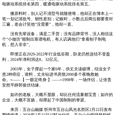
电驱动系统排名第四，暖通电驱动系统排名第五。
搬原料时，别人记不清型号就随便堆，他却正在簿本上一
笔一划记清批号、韧性差别；记账时，小数点后两位都要查对
三遍，老会计笑他“没需要”，他却一直。
没有先辈设备，满是二手货；没有品牌背书，没人相信这
个“小做坊”能制出靠谱电机，有人讥讽他们“拿着刨子制电
机，想入非非”。
即便正在2020-2022年行业低谷期，卧龙仍然连结不变盈
利，2024年净利润达8。32亿元。
2003年，女子撑起一个家6年，供丈夫读硕博，结业女子
患2种癌症，谁料，丈夫钻进书房熬2000多个夜晚救她
命。«——【·一眼定终身·】——»1998年，一场伴侣，让张贵
安然平静郭俊伏结缘。
如许的老板，大概不显眼，却比任何流量都宝贵；如许的
企业，大概不宣扬，却撑起了中国制制的脊梁。
来历：五台山融媒 忻州市五台山风光名胜区2月22日发布
警情传递：2026年2月21日15时26分许，五台山台怀镇杨柏峪