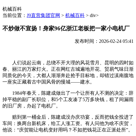
机械百科
当前位置：
J9直营集团官网
>
机械百科
> div>
不炒做不宣扬！身家96亿浙江老板把一家小电机厂
发布时间：2026-02-24 05:41
人们说起云南，总绕不开大理的风花雪月、昆明的四时如
春、丽江的万家灯火。正在网红古城遍地开花、贸易气味日渐
同质化的今天，大都人渐渐奔赴抢手目标地，却错过滇南腹地
一座实正藏着古中国风骨的慢城——建水。
1984年春天，陈建成做出了一个让所有人不测的决定：辞
掉平稳的副厂长职位，和5个工友凑了5万多块钱，租了间漏雨
的旧厂房，办起了电机厂。
赔到第一桶金后，陈建成没办庆功宴，反而把钱全投进了
车间：换两台新机床，给工人涨工资。有人问他为啥不庆贺，
他说：“庆贺能让电机变好用吗？不如把钱花正在正派处所”。