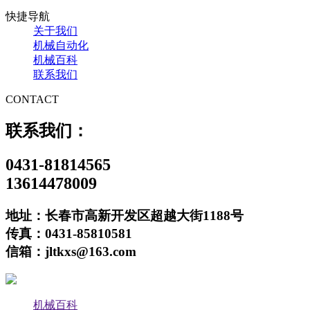
快捷导航
关于我们
机械自动化
机械百科
联系我们
CONTACT
联系我们：
0431-81814565
13614478009
地址：长春市高新开发区超越大街1188号
传真：0431-85810581
信箱：jltkxs@163.com
机械百科