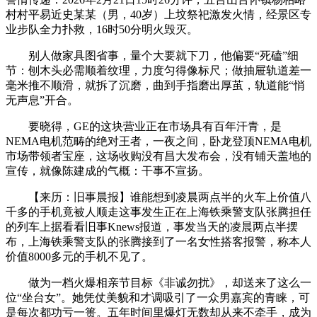
村村平易近史某某（男，40岁）上坟祭祀激发火情，经景区专
业步队全力扑救，16时50分明火毁灭。
别人做家具图省事，量个大要就下刀，他偏要“死磕”细
节：刨木头必需顺着纹理，力度匀得像标尺；做抽屉轨道差一
毫米推不顺滑，就拆了沉磨，曲到手指磨出厚茧，轨道能“悄
无声息”开合。
要晓得，GE的这块营业正在市场具有百年汗青，是
NEMA电机范畴的绝对王者，一夜之间，卧龙登顶NEMA电机
市场带领者宝座，这场收购没有昌大发布会，没有铺天盖地的
宣传，就像陈建成的气概：干事不宣扬。
【来历：旧事晨报】谁能想到凌晨两点半的火车上价值八
千多的手机竟被人顺走这事发生正在上海铁乘警支队张腾担任
的列车上据看看旧事Knews报道，事发当天的凌晨两点半摆
布，上海铁乘警支队的张腾接到了一名女性搭客报警，称本人
价值8000多元的手机不见了。
做为一档火爆相亲节目标《非诚勿扰》，却送来了这么一
位“坐台女”。她凭仗美貌和才调吸引了一众男嘉宾的青睐，可
是每次都功亏一篑。五年时间里爆灯无数却从来不牵手，成为