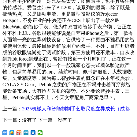
时也有不少的问题，好比块头太大，图像暗淡，也不具备任何
的传感器。爱普生带来了BT-200，该系列的最新…除了既是
挪动热点、又是挪动电源、更是微型投影仪的Projector
Hotspot，不务正业的中兴还正在CES上展出了一款名叫
BlueWatch的智妙手表。做为中兴首款智妙手表产物，它正在
外不雅上却…谷歌眼镜能够说是自苹果iPhone之后，第一款令
人面前一亮的立异科技设备，它供给了一种更曲不雅易用的智
能使用体验，最终目标是解放用户的双手。不外，目前开辟者
版的谷歌眼镜尚处于测试阶段，第三方使用还不敷丰…自从收
到Fitbit force到现正在，曾经有接近一个月时间了，正在这一
个月时间里面，我们以一个一般玩家心态去试着体验这款产
物，包罗简单易用的app、续航时间、佩带舒服度、大数据收
集、丈量精度等，因为每…智妙手表的概念正在本年被热炒，
GALAXY Gear、Pebble之类的产物正在不竭冲击着可穿戴智
能设备市场，大有抢占先机的架势。不外要论智妙手表，三
星、Pebble其实算不上，今天文章配角厂商索尼早？。
上一篇：
2025机械人和智能制制手艺取尺度立异成长（成都
下一篇：没有了
下一篇：没有了