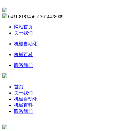
0431-81814565
13614478009
网站首页
关于我们
机械自动化
机械百科
联系我们
首页
关于我们
机械自动化
机械百科
联系我们