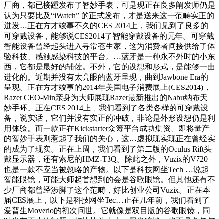
厂商，都已接踵发布了智妙手表，可是现正在良多阐发师仍是
认为只要比及“iWatch” 的正式发布，才是送来这一范畴实正的
迸发…正在方才竣事不久的CES 2014上，我们见到了良多的
可穿戴设备，能够说CES2014了智能穿戴设备的元年。可穿戴
智能设备曾经起头进入寻常苍生家，这为消费者间接供给了体
验科技、感触感染科技的平台。…蓝牙是一种永不外时的小东
西，它都是最好的辅佐。不外，它的设想和形式，是能够一曲
进化的。近期并没有太亮眼的蓝牙呈现，曲到Jawbone Era的
呈现。正在方才竣事的2014年美国电子消费展上(CES2014)，
Razer CEO-Min亲身为大师展现Razer最新推出的Nabu纳布天
妙手环。正在CES 2014上，我们看到了各类各样的可穿戴设
备，说实话，它们并没有实正的冲破，非论是外形设想仍是利
用体验。而一款正在Kickstarter众筹平台成功集资、即将量产
的智妙手表则惹起了我们的关心，这…虚拟现实现正在曾经实
的成为了现实。正在上周，我们看到了第二版的Oculus Rift头
戴显示器，还有索尼的HMZ-T3Q。除此之外，Vuzix的V720
也是一款不应当被忽略的产物。以下是科技网坐Tech …说起
智能眼镜，可能大师起首想到的会是谷歌眼镜。但其他还有不
少厂商都曾经涉脚了这个范畴，好比创业公司Vuzix。正在本
届CES展上，以下是科技网坐Tec…正在几年前，我们看到了
爱普生Moverio的初次问世。它就像是双目版的谷歌眼镜，同