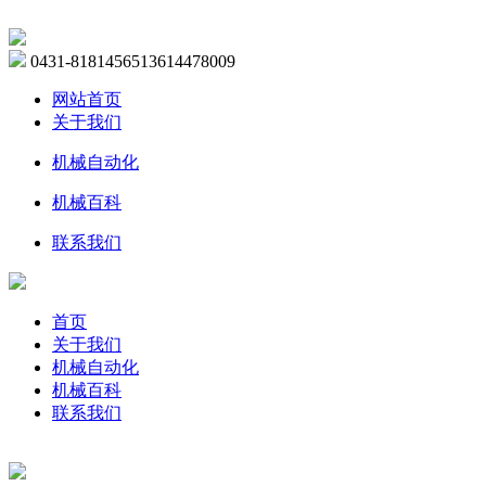
0431-81814565
13614478009
网站首页
关于我们
机械自动化
机械百科
联系我们
首页
关于我们
机械自动化
机械百科
联系我们