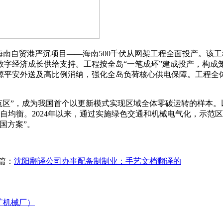
、海南自贸港严沉项目——海南500千伏从网架工程全面投产。
字经济成长供给支持。工程按全岛“一笔成环”建成投产，构成笼
源平安外送及高比例消纳，强化全岛负荷核心供电保障。工程全
范区”，成为我国首个以更新模式实现区域全体零碳运转的样本。以
自均衡。2024年以来，通过实施绿色交通和机械电气化，示范
国方案”。
篇：
沈阳翻译公司办事配备制制业：手艺文档翻译的
矿机械厂）