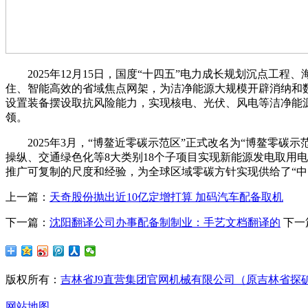
2025年12月15日，国度“十四五”电力成长规划沉点工程
住、智能高效的省域焦点网架，为洁净能源大规模开辟消纳和数
设置装备摆设取抗风险能力，实现核电、光伏、风电等洁净能
领。
2025年3月，“博鳌近零碳示范区”正式改名为“博鳌零碳示
操纵、交通绿色化等8大类别18个子项目实现新能源发电取用电
推广可复制的尺度和经验，为全球区域零碳方针实现供给了“中
上一篇：
天奇股份抛出近10亿定增打算 加码汽车配备取机
下一篇：
沈阳翻译公司办事配备制制业：手艺文档翻译的
下一
版权所有：
吉林省J9直营集团官网机械有限公司（原吉林省探
网站地图