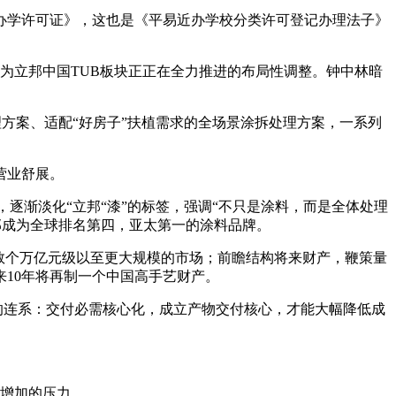
学许可证》，这也是《平易近办学校分类许可登记办理法子》
为立邦中国TUB板块正正在全力推进的布局性调整。钟中林暗
方案、适配“好房子”扶植需求的全场景涂拆处理方案，一系列
营业舒展。
概念，逐渐淡化“立邦“漆”的标签，强调“不只是涂料，而是全体处理
0年，立邦成为全球排名第四，亚太第一的涂料品牌。
数个万亿元级以至更大规模的市场；前瞻结构将来财产，鞭策量
10年将再制一个中国高手艺财产。
的连系：交付必需核心化，成立产物交付核心，才能大幅降低成
次增加的压力。