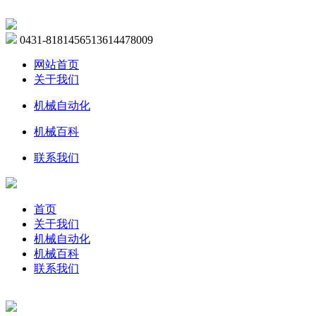
0431-81814565
13614478009
网站首页
关于我们
机械自动化
机械百科
联系我们
首页
关于我们
机械自动化
机械百科
联系我们