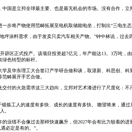
国是立邦全球最主要、也是最无机会的市场。没有合作，立邦
步将产物使用范畴拓展至电机取储能电坐，打制出“三电生态
坪涂料需求，由于发卖只卖汽车相关产物。”钟中林说，过去
开辟区正式投产。该项目投资超7亿元，年产能达13。3万吨，
取绿色转型的标杆。
学及华东理工大合签订产学研合做和谈，取湛新、科思创、科莱
等范畴展开手艺合做。
付的火急需求这三大趋向，立邦对艺术漆进行了尺度化：不只
炼工人的速度有多快、成长的速度有多快。 瞻望将来，通过系
渗入。
的业绩不会像过去那样快速飙升，但2027年会有比力较着的进
遇必定是有的。”。