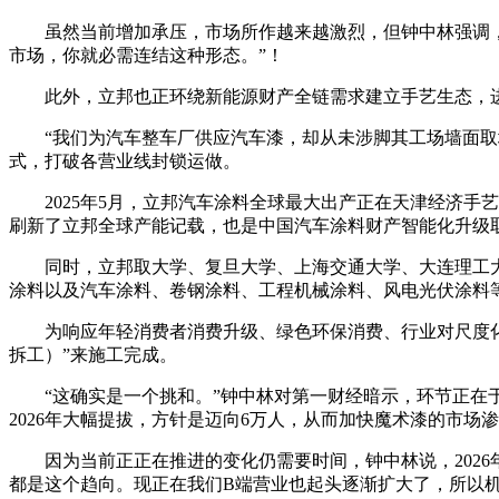
虽然当前增加承压，市场所作越来越激烈，但钟中林强调，中
市场，你就必需连结这种形态。”！
此外，立邦也正环绕新能源财产全链需求建立手艺生态，进一
“我们为汽车整车厂供应汽车漆，却从未涉脚其工场墙面取地
式，打破各营业线封锁运做。
2025年5月，立邦汽车涂料全球最大出产正在天津经济手艺
刷新了立邦全球产能记载，也是中国汽车涂料财产智能化升级
同时，立邦取大学、复旦大学、上海交通大学、大连理工大
涂料以及汽车涂料、卷钢涂料、工程机械涂料、风电光伏涂料
为响应年轻消费者消费升级、绿色环保消费、行业对尺度化交
拆工）”来施工完成。
“这确实是一个挑和。”钟中林对第一财经暗示，环节正在于锻
2026年大幅提拔，方针是迈向6万人，从而加快魔术漆的市场
因为当前正正在推进的变化仍需要时间，钟中林说，2026年
都是这个趋向。现正在我们B端营业也起头逐渐扩大了，所以机