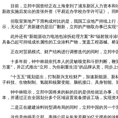
目前，立邦中国曾经正在上海拿到了浦东新区人力资本和社
新政实施后发出的首张外资《平易近办学校办学许可证》。同
但取室第地产下滑构成对比的是，我国工业地产持续上行，2
示，无论是厂房新建仍是旧厂翻新，立邦的产物取办事已实现“
此外还有“新能源动力电池包涂拆处理方案”和“辐射致冷涂料
具备凸起可持续成长属性的工业涂料产物，笼盖工程器械、桥
正在对贸易模式、财产结构进行调整迭代的同时，立邦中国
十多年前，钟中林就依托本人的灵敏嗅觉和斗胆判断，鞭策立邦实现了
方案”，并正式推出“立邦，为你刷重生活”的品牌从意，同步上线“刷新
“十五五”规划提出，打制新兴支柱财产，加速新能源、新材
子科技、生物制制、氢能和核聚变能、脑机接口、具身智能、
钟中林暗示，立邦中国将来的标的目的是供给就近办事，强化
本，并通过正在全国划分多个区域设置装备摆设工场，实现资
二是正在建建涂料转型调布局的同时，立邦中国的另一个营
这也是他插手立邦，率领公司从年发卖额30亿元摆布的涂料