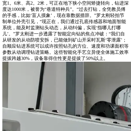
宽1。6米、高2。2米，可正在地下狭小空间矫捷转向，钻进深
度达1000米，被誉为“巷道特种兵”。“过去打钻，全凭教员傅
的手感，比如‘盲人摸象’，现在靠数据措辞。”罗太刚轻拍节
制单位外壳引见，“现正在，我们通过孔底传感器和地面智能
系统，能及时监测钻头动态，从动纠偏，实现‘指哪儿打哪
儿’。”罗太刚进一步透露了智能定向钻的焦点冲破：“我们自
从研发的从动防喷安拆，已能做到矿山开采时瓦斯‘零泄露’；
自顺应钻进系统可以或许按照钻孔的方位、速度和功课面积等
参数从动调理钻进策略。这些智能化手艺立异使全体施工效率
提拔跨越30%，设备靠得住性更是提拔了50%以上。