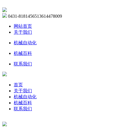
0431-81814565
13614478009
网站首页
关于我们
机械自动化
机械百科
联系我们
首页
关于我们
机械自动化
机械百科
联系我们