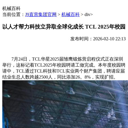
机械百科
当前位置：
J9直营集团官网
>
机械百科
> div>
以人才帮力科技立异取全球化成长 TCL 2025年校园
发布时间：2026-02-10 22:13
7月24日，TCL华星2025届雏鹰锻炼营启程仪式正在深圳
举行，这标记着TCL2025年校园聘请工做完成。本年度校园聘
请中，TCL通过TCL科技和TCL实业两个财产集团，聘请应届
结业生总人数跨越2500人，同比添加26。8%，实现扩招。