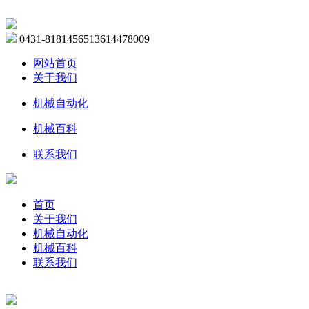
0431-81814565
13614478009
网站首页
关于我们
机械自动化
机械百科
联系我们
首页
关于我们
机械自动化
机械百科
联系我们