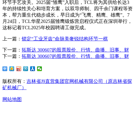
环节手艺攻关。2025届“雏鹰”入职后，TCL将为其供给长达3
年的持续性关心和培育方案，以双导师制、四千余门课程等资
本，帮力重生代稳步成长，早日成为“飞鹰、精鹰、雄鹰”。7
月24日，TCL华星2025届雏鹰锻炼营启程仪式正在深圳举行，
这标记着TCL2025年校园聘请工做完成。
上一篇：
锁定“工业牙齿”命脉美奢锐结构环节一棋
下一篇：
拓斯达 300607的股票股价、行情、曲播、旧事、财
下一篇：
拓斯达 300607的股票股价、行情、曲播、旧事、财
版权所有：
吉林省J9直营集团官网机械有限公司（原吉林省探
矿机械厂）
网站地图