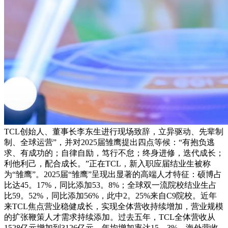
TCL创始人、董事长李东生进行现场致辞，立异驱动、先辈制
制、全球运营”，并对2025届雏鹰提出四点等候：“有抱负逃
求、有成功的；自律自励，笃行不怠；终身进修，迭代成长；
利他利己，配合成长。”正在TCL，新入职应届结业生被称
为“雏鹰”。2025届“雏鹰”呈现出显著的高端人才特征：硕博占
比达45。17%，同比添加53。8%；全球双一流院校结业生占
比59。52%，同比添加56%，此中2。25%来自C9院校。近年
来TCL焦点营业稳健成长，实现全体营收持续增加，营业规模
的扩张鞭策人才需求持续添加。过去五年，TCL全体营收从
1528亿元增加到3126亿元，年均增加率达15。3%，海外营收