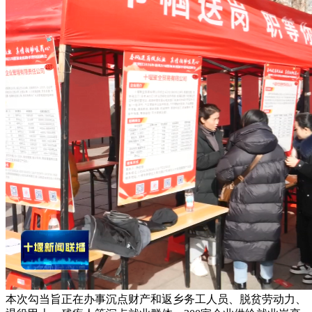
本次勾当旨正在办事沉点财产和返乡务工人员、脱贫劳动力、