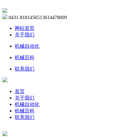
0431-81814565
13614478009
网站首页
关于我们
机械自动化
机械百科
联系我们
首页
关于我们
机械自动化
机械百科
联系我们