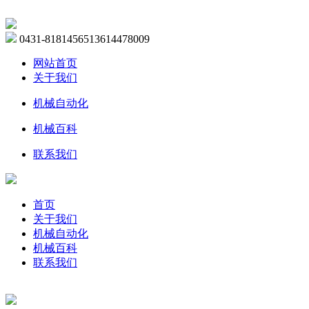
0431-81814565
13614478009
网站首页
关于我们
机械自动化
机械百科
联系我们
首页
关于我们
机械自动化
机械百科
联系我们