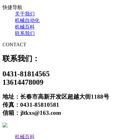
快捷导航
关于我们
机械自动化
机械百科
联系我们
CONTACT
联系我们：
0431-81814565
13614478009
地址：长春市高新开发区超越大街1188号
传真：0431-85810581
信箱：jltkxs@163.com
机械百科