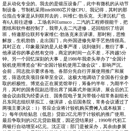
是从动化专业的。我去的是锻压设备厂，此中有微机的从动节
制设备，节制机采用intel8080芯片做CPU。我记得，其时的那
位指点专家是从到联邦去的，叫维仁·勃乐克。天津沉机厂也
有6人前往进修，工场名叫Eumuco，二汽的工程师很能干，把
图纸和软件都控制了，我带人去二汽进修，还回组织了培训
班，特邀那位联邦专家维仁·勃洛克来京讲课。那时刚，思惟
解放，生机勃勃，走出国门，向外国进修先辈手艺热情很高。
其时正在，印象最深的是人处事严谨，说到做到，敷衍了事，
他承诺你的事必然有交待，商定的时间一点不差，不跨越5分
钟。另一个回忆深刻的大事，是1986年我牵头举办了“全国计
较机使用博览会”和“全国计较机使用工做会议”，影响严沉。
会前，同志批示要求各地、各部分先自行开展使用推广和展
览，筛选优良项目保举至全议。这极大地调动了全国各行业参
取的积极性。博览会正在展览馆举行，筹备约半年，为期半个
月，其时的国务院副总理出席了揭幕式并做演讲。展会后的工
做会议由我为经委从任、国务院电子复兴带领小组常务副组长
吕东同志组织草拟工，做演讲，会后国务院，常务会议通过了
两项主要决议：1）答应企业将计较机购买费摊入成本核算；
2）每年供给贴息（低息）贷款2亿元用于计较机的推广使用。
最后争取到的2亿元贷款额度，因还贷结果好，1990年代初工
商银行自动增至4亿元。沈正谊：部门是被采办，其余由参展