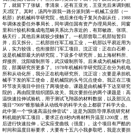
了，就留下了张钹、李清泉，还有王亚光，王亚光后来调到航
天2院了。其时，汤丙午跟我一路分派到第一机械工业部（一
机部）的机械科学研究院，他后来任电子复兴办副从任，1988
年调体改委任外事局长，同年调任国有资产办理局局长。同窗
里和计较机和集成电范畴关系比力亲近的，有郑敏政、张琪、
杨天行，其他后来就较少接触了。一机部曾取二机部短暂归
并，后又拆分。二机部担任军工核工业，一机部以平易近用为
从，实力较强，也衔接部门军工项目。沈正谊：正在白石桥，
这是机械部最大的研究院，下设多个研究所，如上海材料所、
焊接所、沈阳锻制所等，武汉锻制所等。后来成为机械科学总
院，部属研究所更多了。1978年机械科学研究院正在分为机电
所和从动化所，我分正在机电研究所。沈正谊：次要是承担机
械手下发的军工使命，是机械院的头号沉点使命。我正在三项
环节攻关项目中担任了两项使命。课题是由机械手下达至研究
院的，再由院里组织团队攻关。我次要担任的两个课题是：高
温快速拉伸试验机，用于测试飞翔器的材料数据，以及部沉点
项目“7909”锥形轴承从动线年的科学大会上都获了科学大会。
此中第一个“快速高温拉伸尝试”，这是为国防导弹系统研究材
料机能的军工项目，要求正在8秒内将材料升温至1200度，然
后进行快速拉伸，记实应变曲线（强度）。这个项目有严酷的
时间和温度目标要求，大要有十五六小我参取吧，我是次要担