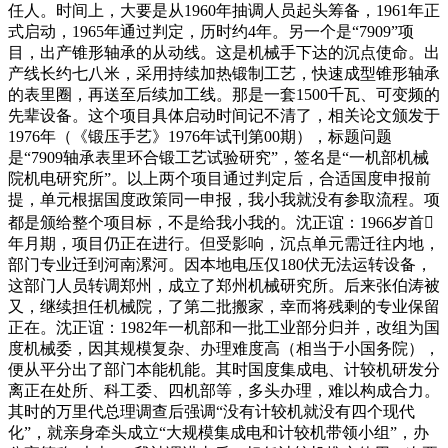
任人。时间上，大要是从1960年抽调人员起头筹备，1961年正
式启动，1965年通过判定，历时约4年。另一个是“7909”项
目，出产锥形轴承的从动线。这是机械手下达的沉点使命。出
产线长约七八米，采用持续加热锻制工艺，快速成型锥形轴承
的表里圈，再送至后续加工线。那是一套1500千瓦、可变频的
先辈设备。这个项目具体启动时间记不清了，相关论文颁发于
1976年（《锻压手艺》1976年试刊第00期），标题问题
是“7909轴承表里环合锻工艺试验研究”，签名是“一机部机械
院机电研究所”。以上两个项目通过判定后，合适国度申报前
提，单元根据国度政策同一申报，我小我就没有参取流程。项
都是颁给整个项目标，不是给我小我的。沈正谊：1966岁首
年月期，项目仍正在进行。但受影响，沉点单元需迁往内地，
部门专业迁到河南漯河。因本地电压仅180伏无法运转设备，
这部门人员转调郑州，成立了郑州机械研究所。后来张伯涛被
又，继续担任机械院，了第二批搬家，幸而将残剩的专业保留
正在。沈正谊：1982年一机部和一批工业部分归并，改组为国
度机械委，因其规模复杂、办理难度高（相当于小国务院），
便从平分出了部门本能机能。其时国度集成电、计较机研发分
离正在处所、科工委、四机部等，多头办理，难以构成合力。
其时的万里代总理调查后强调“没有计较机就没有四个现代
化”，就亲身牵头成立“大规模集成电和计较机带领小组”，办