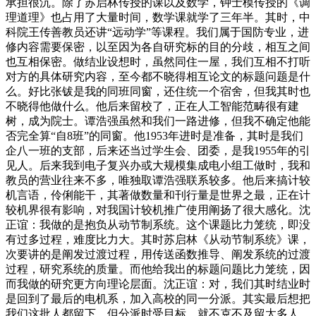
承担很沉。除了苏启林传授的课以及数学，钟士模传授的《调
理道理》也占用了大量时间，数学课就学了三年半。其时，中
科院王传善教员还讲“远动学”等课程。我们属于国防专业，进
修内容需要保密，以至因为各自研究标的目的分歧，相互之间
也互相保密。做结业设想时，虽然同住一屋，我们互相不打听
对方的具体研究内容，至今都不晓得相互论文的标题问题是什
么。好比张钹是我的同班同窗，还住统一个宿舍，但我其时也
不晓得他做什么。他后来留校了，正在人工智能范畴很有建
树，成为院士。谭浩强虽然和我们一路进修，但我不确定他能
否完全算“自8班”的同窗。他1953年进时是准备，其时是我们
企八一班的支部，后来还当过学生会、团委，是我1955年的引
见人。后来我到电子复兴办或大规模集成电小组工做时，我和
教员的营业往来不多，唯独取谭浩强联系较多。他后来搞计较
机言语，伶俐能干，其著做数量和刊行量是世界之最，正在计
较机界很有影响，对我国计较机推广使用阐扬了很大感化。沈
正谊：我做的是抱负从动节制系统。这个课题比力笼统，即没
有过多过程，难度比力大。其时苏启林《从动节制系统》课，
次要讲的是阐发过渡过程，用传送函数推导、阐发系统的过渡
过程，研究系统的质量。而他给我出的标题问题比力笼统，因
而我做的研究更方向理论层面。沈正谊：对，我们其时结业时
是回到了最后的电机系，加入高校的同一分派。其实最后想把
我们这批人都留下。但分派时受目标，就不克不及留太多人