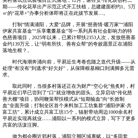
美村落试点试验项目正式落地；12月，谢径安·传化农创村二
期——传化花草出产示范正式开工扶植，总建建面积约1。5万
㎡的“花草+”办事分析体即将正在此拔节发展…。
打制“情满浦阳，大爱”品牌，开展“慈善情·暖万家”“浦阳
伊家共富基金”“乐享耄耋基金”等一系列具有社会影响力的特
色慈善项目，2025年以来，已累计帮扶2353人次，发放慈善基
金约139万元，让“弱有所扶、善有众帮”的夸姣愿景正在浦阳
落地生根？。
时代海潮奔涌向前，平易近生考卷也随之迭代升级——从
处理“有没有”到逃求“好欠好”，从保障根基糊口到满脚多元需
求。
取此同时，当很多村落还正在为财产“空心化”焦炙时，村
平易近们早已尝到了“口”就业增收的甜头。立异启动“传化慈
善大棚”项目，协同鞭策帮扶模式从“短期输血”向“长效制
血”全面升级；打制全区首个来料加工工坊集群“浦阳伊家·共
富工坊”，累计成立共富工坊15个，辐射带动周边1000余名村
平易近实现再就业……浦阳以一系列的模式立异，写下了更多
共富的活泼注脚。
做为都会圈近郊村落，浦阳立脚区域禀赋，以“多田套