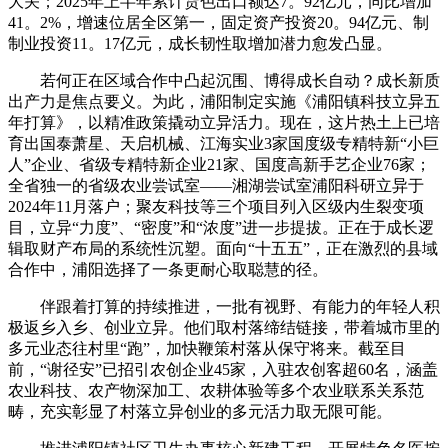
大关；2025年上半年累计货色出口额达7。92亿元，同比增加
41。2%，增速位居全区第一，固定资产投资20。94亿元、制
制业投资11。17亿元，成长韧性取增加潜力愈发凸显。
若何正在区域合作中凸起沉围、博得成长自动？成长新质
出产力是焦点要义。为此，浦阳制定实施《浦阳镇科技立异五
年打算》，以精准政策撬动立异活力。现在，这片热土上已培
育出国泰萧星、天启机械、江海实业3家国度级专精特新“小巨
人”企业、省级专精特新企业21家、国度高新手艺企业76家；
全省独一的省级农业尝试室——湘湖尝试室浦阳科研立异于
2024年11月落户；聚友科技等三个项目列入区级内生裂变项
目，立异“力度”、“密度”和“浓度”进一步提拔。正在于成长逻
辑取财产布局的系统性沉塑。面向“十五五”，正在激烈的县域
合作中，浦阳选择了一条更耐心取聪慧的径。
伴跟着打算的持续推进，一批有视野、有能力的年轻人积
极返乡入乡、创业立异。他们取村落缔结链接，带着城市里的
多元业态往村里“跑”，加快鞭策村落从保守将来。截至目
前，“谢径安”已招引农创企业45家，入驻农创客超60名，涵盖
农业科技、农产物深加工、农耕体验等多个农业联系关系范
畴，充实彰显了村落立异创业的多元活力取无限可能。