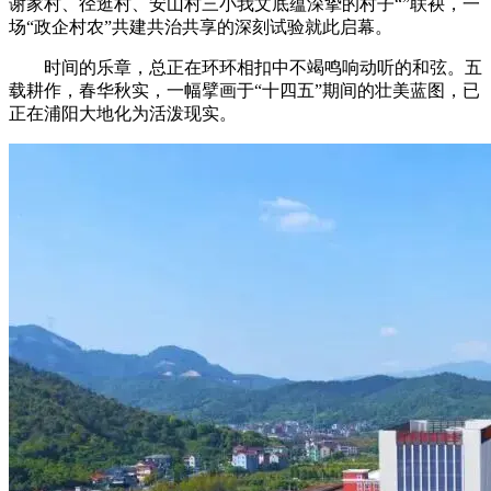
谢家村、径逛村、安山村三小我文底蕴深挚的村子“”联袂，一
场“政企村农”共建共治共享的深刻试验就此启幕。
时间的乐章，总正在环环相扣中不竭鸣响动听的和弦。五
载耕作，春华秋实，一幅擘画于“十四五”期间的壮美蓝图，已
正在浦阳大地化为活泼现实。