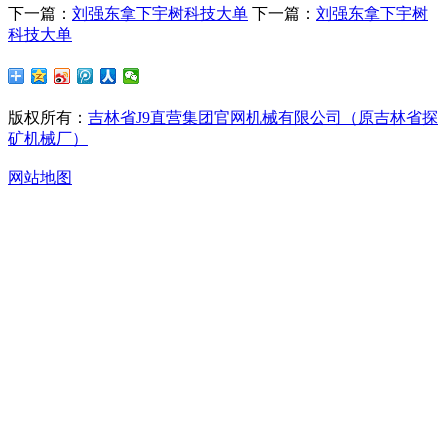
下一篇：
刘强东拿下宇树科技大单
下一篇：
刘强东拿下宇树
科技大单
版权所有：
吉林省J9直营集团官网机械有限公司（原吉林省探
矿机械厂）
网站地图