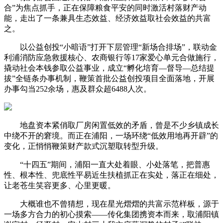
合”为焦点抓手，正在保障粮食平安的同时激活村落财产动
能，走出了一条兼具生态效益、经济效益取社会效益的共富
之。
以公益创投“小暗语”打开下层管理“新场合排场”，联动金
利浦消防应急救援核心、农商银行等17家爱心单元合做施行，
撬动社会本钱参取公益事业，成立“孵化培育—督导—总结提
拔”全链条办事机制，鞭策首批公益创投项目全面落地，开展
办事勾当252余场，惠及群众超6488人次。
地盘资本紧俏取厂房闲置低效的矛盾，曾是不少乡镇成长
中绕不开的窘境。而正在浦阳，一场环绕“低效用地再开辟”的
变化，正悄悄鞭策财产款式沉塑取转型升级。
“十四五”期间，浦阳一直大处着眼、小处落笔，把普惠
性、根本性、兜底性平易近生扶植抓正在实处，落正在细处，
让老苍生笑容更多、心里更暖。
大概谁也不曾猜想，现在星光熠熠的共富示范样板，源于
一场多方合力的初心摸索——传化集团携资本而来，取浦阳镇