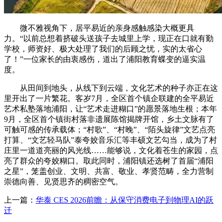
微不雅视角下，居平易近的亲身感触感染大概更具
力。“以前总想着挤破头送孩子去城里上学，现正在口就有勤
学校，师资好、极大处理了我们的后顾之忧，实的太省心
了！”一位家长的由衷感伤，道出了浦阳教育蝶变的逼实温
度。
从田间到地头，从线下到云端，文化艺术的种子亦正在这
里开出了一片繁花。客岁7月，全区首个镇企联建的全平易近
艺术私塾落地浦阳，让“艺术走进糊口”的愿景落地生根；本年
9月，全区首个镇街村落非遗展陈馆揭牌开馆，乡土文脉有了
可触可感的传承载体；“村歌”、“村晚”、“陌头旋律”文艺点亮
打算、“文艺轻马队”泰夸姣音乐汇等丰硕文艺勾当，成为了村
庄里一道道亮丽的风光线……能够说，文化着苍生的家园，点
亮了群众的夸姣糊口。取此同时，浦阳镇还选树了首届“浦阳
之星”，笼盖创业、文明、共富、敬业、孝贤范畴，全力营制
崇德向善、见贤思齐的稠密空气。
上一篇：
华泰 CES 2026前瞻：从保守消费电子到物理AI的跃
迁