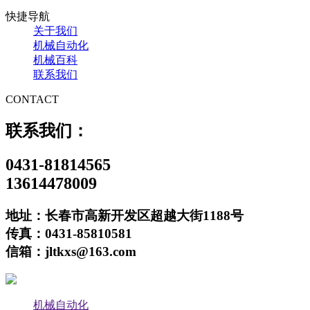
快捷导航
关于我们
机械自动化
机械百科
联系我们
CONTACT
联系我们：
0431-81814565
13614478009
地址：长春市高新开发区超越大街1188号
传真：0431-85810581
信箱：jltkxs@163.com
机械自动化