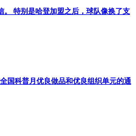
相信。 特别是哈登加盟之后，球队像换了支
省全国科普月优良做品和优良组织单元的通