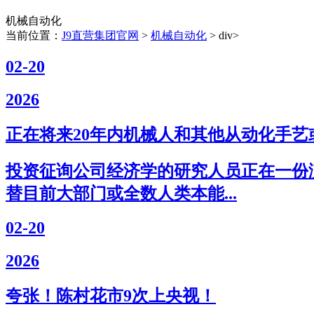
机械自动化
当前位置：
J9直营集团官网
>
机械自动化
> div>
02-20
2026
正在将来20年内机械人和其他从动化手艺
投资征询公司经济学的研究人员正在一份
替目前大部门或全数人类本能...
02-20
2026
夸张！陈村花市9次上央视！