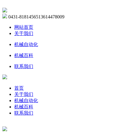
0431-81814565
13614478009
网站首页
关于我们
机械自动化
机械百科
联系我们
首页
关于我们
机械自动化
机械百科
联系我们