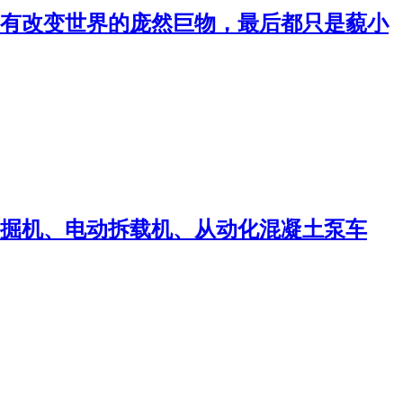
有改变世界的庞然巨物，最后都只是藐小
掘机、电动拆载机、从动化混凝土泵车